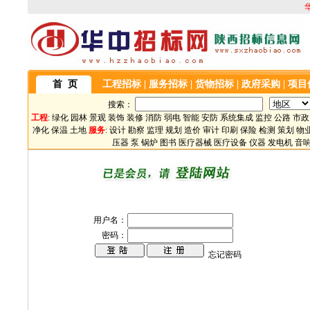
首 页
工程招标
|
服务招标
|
货物招标
|
政府采购
|
项目
搜索：
工程
:
绿化
园林
景观
装饰
装修
消防
弱电
智能
安防
系统集成
监控
公路
市政
净化
保温
土地
服务
:
设计
勘察
监理
规划
造价
审计
印刷
保险
检测
策划
物
压器
泵
锅炉
图书
医疗器械
医疗设备
仪器
发电机
音
用户名：
密码：
忘记密码