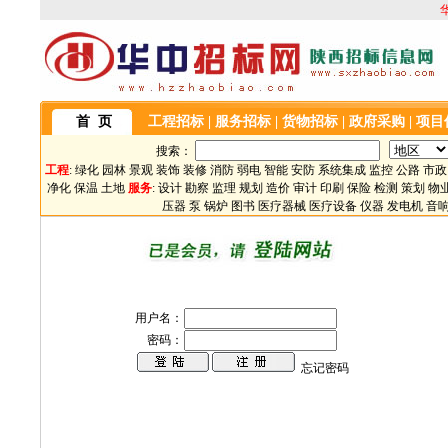
首 页
工程招标
|
服务招标
|
货物招标
|
政府采购
|
项目
搜索：
工程
:
绿化
园林
景观
装饰
装修
消防
弱电
智能
安防
系统集成
监控
公路
市政
净化
保温
土地
服务
:
设计
勘察
监理
规划
造价
审计
印刷
保险
检测
策划
物
压器
泵
锅炉
图书
医疗器械
医疗设备
仪器
发电机
音
用户名：
密码：
忘记密码