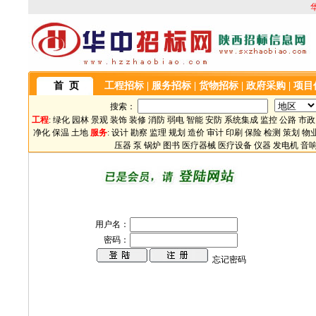
首 页
工程招标
|
服务招标
|
货物招标
|
政府采购
|
项目
搜索：
工程
:
绿化
园林
景观
装饰
装修
消防
弱电
智能
安防
系统集成
监控
公路
市政
净化
保温
土地
服务
:
设计
勘察
监理
规划
造价
审计
印刷
保险
检测
策划
物
压器
泵
锅炉
图书
医疗器械
医疗设备
仪器
发电机
音
用户名：
密码：
忘记密码