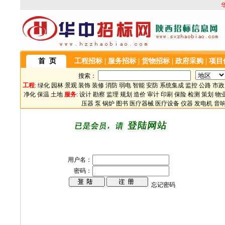
首 页
工程招标
|
服务招标
|
货物招标
|
政府采购
|
项目
搜索：
工程
:
绿化
园林
景观
装饰
装修
消防
弱电
智能
安防
系统集成
监控
公路
市政
净化
保温
土地
服务
:
设计
勘察
监理
规划
造价
审计
印刷
保险
检测
策划
物
压器
泵
锅炉
图书
医疗器械
医疗设备
仪器
发电机
音
用户名：
密码：
忘记密码