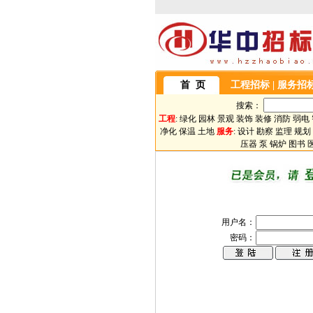
首 页
工程招标
|
服务招
搜索：
工程
:
绿化
园林
景观
装饰
装修
消防
弱电
净化
保温
土地
服务
:
设计
勘察
监理
规划
压器
泵
锅炉
图书
用户名：
密码：