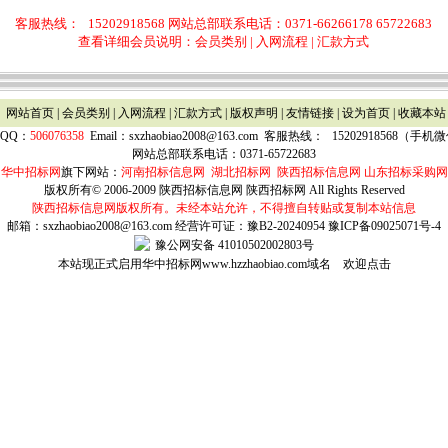
客服热线：
15202918568 网站总部联系电话：0371-66266178 65722683
查看详细会员说明：
会员类别
|
入网流程
|
汇款方式
网站首页
|
会员类别
|
入网流程
|
汇款方式
| 版权声明 | 友情链接 |
设为首页
|
收藏本站
QQ：
506076358
Email：
sxzhaobiao2008@163.com
客服热线：
15202918568（手
网站总部联系电话：0371-65722683
华中招标网
旗下网站：
河南招标信息网
湖北招标网
陕西招标信息网
山东招标采购网
版权所有© 2006-2009 陕西招标信息网 陕西招标网 All Rights Reserved
陕西
招标信息网版权所有。未经本站允许，不得擅自转贴或复制本站信息
邮箱：sxzhaobiao2008@163.com
经营许可证：豫B2-20240954
豫ICP备09025071号-4
豫公网安备 41010502002803号
本站现正式启用华中招标网www.hzzhaobiao.com域名 欢迎点击