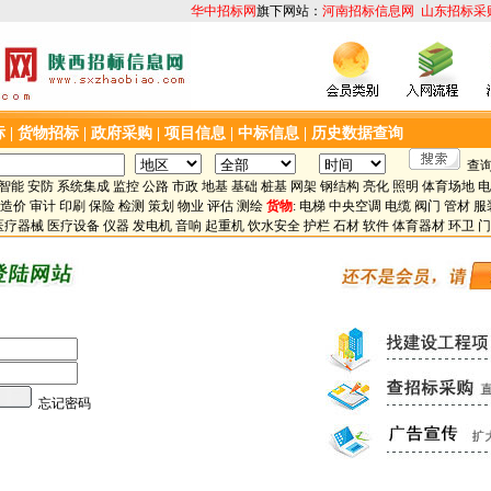
华中招标网
旗下网站：
河南招标信息网
山东招标采
标
|
货物招标
|
政府采购
|
项目信息
|
中标信息
|
历史数据查询
查询
智能
安防
系统集成
监控
公路
市政
地基
基础
桩基
网架
钢结构
亮化
照明
体育场地
电
造价
审计
印刷
保险
检测
策划
物业
评估
测绘
货物
:
电梯
中央空调
电缆
阀门
管材
服
医疗器械
医疗设备
仪器
发电机
音响
起重机
饮水安全
护栏
石材
软件
体育器材
环卫
门
忘记密码