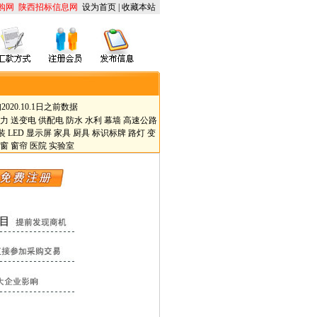
购网
陕西招标信息网
设为首页
|
收藏本站
2020.10.1日之前数据
力
送变电
供配电
防水
水利
幕墙
高速公路
装
LED
显示屏
家具
厨具
标识标牌
路灯
变
窗
窗帘
医院
实验室