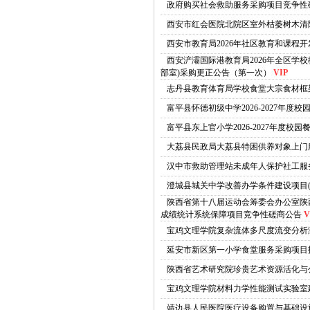
政府购买社会救助服务采购项目竞争性
西安市红会医院北院区室外枯萎树木清
西安市教育局2026年社区教育和课程
西安浐灞国际港教育局2026年全区学
部室)采购更正公告（第一次）
VIP
志丹县教育体育局学校食堂大宗食材框架
富平县怀德初级中学2026-2027年
富平县东上官小学2026-2027年度
大荔县民政局大荔县特困供养对象上门
汉中市救助管理站未成年人保护社工服务
澄城县城关中学改善办学条件建设项目(
陕西省第十八届运动会筹委会办公室陕西
成绩统计系统保障项目竞争性磋商公告
V
宝鸡文理学院复杂流体多尺度流变分析
延安市新区第一小学食堂服务采购项目
陕西省艺术研究院珍贵艺术资源活化与
宝鸡文理学院材料力学性能测试实验室
靖边县人民医院医疗设备购置与基础设