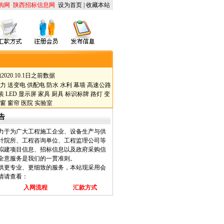
购网
陕西招标信息网
设为首页
|
收藏本站
2020.10.1日之前数据
力
送变电
供配电
防水
水利
幕墙
高速公路
装
LED
显示屏
家具
厨具
标识标牌
路灯
变
窗
窗帘
医院
实验室
告
力于为广大工程施工企业、设备生产与供
计院所、工程咨询单位、工程监理公司等
拟建项目信息、招标信息以及政府采购信
全意服务是我们的一贯准则。
供更专业、更细致的服务，本站现采用会
情请查看：
入网流程
汇款方式