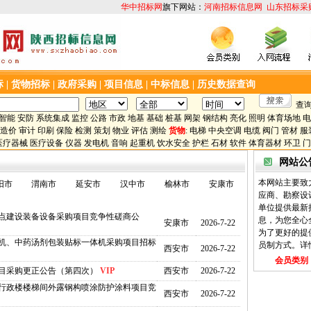
华中招标网
旗下网站：
河南招标信息网
山东招标采
标
|
货物招标
|
政府采购
|
项目信息
|
中标信息
|
历史数据查询
查询
智能
安防
系统集成
监控
公路
市政
地基
基础
桩基
网架
钢结构
亮化
照明
体育场地
电
造价
审计
印刷
保险
检测
策划
物业
评估
测绘
货物
:
电梯
中央空调
电缆
阀门
管材
服
医疗器械
医疗设备
仪器
发电机
音响
起重机
饮水安全
护栏
石材
软件
体育器材
环卫
门
网站公
本网站主要致
阳市
渭南市
延安市
汉中市
榆林市
安康市
应商、勘察设
单位提供最新
点建设装备设备采购项目竞争性磋商公
息，为您全心
安康市
2026-7-22
为了更好的提
机、中药汤剂包装贴标一体机采购项目招标
员制方式。详
西安市
2026-7-22
会员类别
目采购更正公告（第四次）
VIP
西安市
2026-7-22
行政楼楼梯间外露钢构喷涂防护涂料项目竞
西安市
2026-7-22