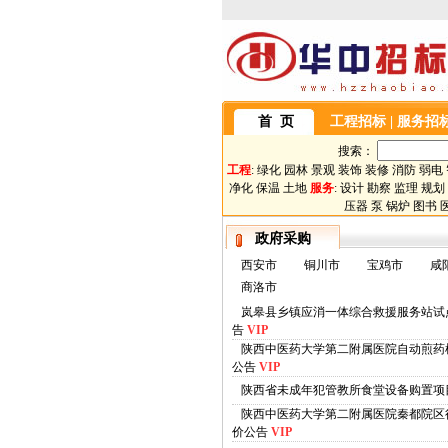
首 页
工程招标
|
服务招
搜索：
工程
:
绿化
园林
景观
装饰
装修
消防
弱电
净化
保温
土地
服务
:
设计
勘察
监理
规划
压器
泵
锅炉
图书
政府采购
西安市
铜川市
宝鸡市
咸
商洛市
岚皋县乡镇应消一体综合救援服务站试
告
VIP
陕西中医药大学第二附属医院自动煎药
公告
VIP
陕西省未成年犯管教所食堂设备购置项
陕西中医药大学第二附属医院秦都院区
价公告
VIP