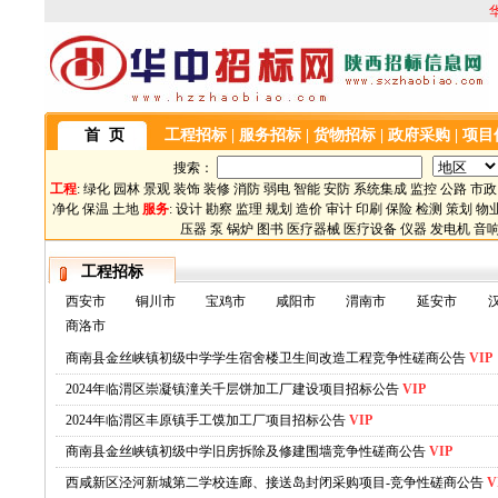
首 页
工程招标
|
服务招标
|
货物招标
|
政府采购
|
项目
搜索：
工程
:
绿化
园林
景观
装饰
装修
消防
弱电
智能
安防
系统集成
监控
公路
市政
净化
保温
土地
服务
:
设计
勘察
监理
规划
造价
审计
印刷
保险
检测
策划
物
压器
泵
锅炉
图书
医疗器械
医疗设备
仪器
发电机
音
工程招标
西安市
铜川市
宝鸡市
咸阳市
渭南市
延安市
商洛市
商南县金丝峡镇初级中学学生宿舍楼卫生间改造工程竞争性磋商公告
VIP
2024年临渭区崇凝镇潼关千层饼加工厂建设项目招标公告
VIP
2024年临渭区丰原镇手工馍加工厂项目招标公告
VIP
商南县金丝峡镇初级中学旧房拆除及修建围墙竞争性磋商公告
VIP
西咸新区泾河新城第二学校连廊、接送岛封闭采购项目-竞争性磋商公告
V