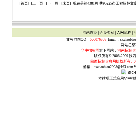
[首页]
[上一页]
[下一页]
[末页]
现在是第4381页 共95225条工程招标文章
网站首页
|
会员类别
|
入网流程
|
业务咨询QQ：
506076358
Email：
sxzhaobia
网站总部联
华中招标网
旗下网站：
河南招标信
版权所有© 2006-2009 陕西
陕西
招标信息网版权所有。
邮箱：sxzhaobiao2008@163.com
豫公网
本站现正式启用华中招标网w