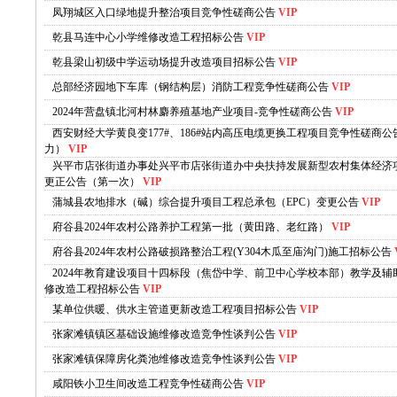
凤翔城区入口绿地提升整治项目竞争性磋商公告
VIP
乾县马连中心小学维修改造工程招标公告
VIP
乾县梁山初级中学运动场提升改造项目招标公告
VIP
总部经济园地下车库（钢结构层）消防工程竞争性磋商公告
VIP
2024年营盘镇北河村林麝养殖基地产业项目-竞争性磋商公告
VIP
西安财经大学黄良变177#、186#站内高压电缆更换工程项目竞争性磋商公
力）
VIP
兴平市店张街道办事处兴平市店张街道办中央扶持发展新型农村集体经济
更正公告（第一次）
VIP
蒲城县农地排水（碱）综合提升项目工程总承包（EPC）变更公告
VIP
府谷县2024年农村公路养护工程第一批（黄田路、老红路）
VIP
府谷县2024年农村公路破损路整治工程(Y304木瓜至庙沟门)施工招标公告
2024年教育建设项目十四标段（焦岱中学、前卫中心学校本部）教学及辅
修改造工程招标公告
VIP
某单位供暖、供水主管道更新改造工程项目招标公告
VIP
张家滩镇镇区基础设施维修改造竞争性谈判公告
VIP
张家滩镇保障房化粪池维修改造竞争性谈判公告
VIP
咸阳铁小卫生间改造工程竞争性磋商公告
VIP